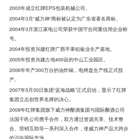
2003年成立红牌EPS包装机械公司。
2004年3月“威力神”商标被认定为广东省著名商标。
2004年3月湛江家电公司荣获中国守合同重信用企业称
号。
2004年投资兴建红牌广西平果铝板业生产基地。
2005年投资兴建占地400亩的中山工业园区。
2006年年产300万台的油炸锅，电烤盘生产线正式投
产。
2007年5月30日集团“蓝海战略”正式启动，显示了红牌
集团立志创世界名牌的决心。
2008年红牌集团旗下威力神酿酒集团与国际酿酒公司
法国干邑公司携手合作，双方通过资源共享、技术整
合、营销互助等一系列深入合作，使威力神产品大跨步
的迈向国际市场。